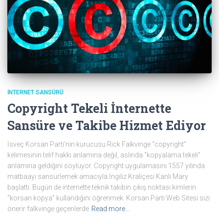
İNTERNET SANSÜRÜ
Copyright Tekeli İnternette
Sansüre ve Takibe Hizmet Ediyor
İsveç Korsan Parti’nin kurucusu Rick Falkvinge “copyright”
kelimesinin telif hakkı anlamına değil, aslında “kopyalama tekeli”
anlamına geldiğini söylüyor. Copyright uygulamasını 1557 yılında
matbaayı sansürlemek amacıyla İngiliz Kraliçesi Kanlı Mary
başlattı. Bugün de internette teknik takibin çıkış noktası kimlerin
“korsan kopya” kullandığını öğrenmek. Korsan Parti Web Sitesi sizi
önerir falkvinge geçenlerde
Read more…