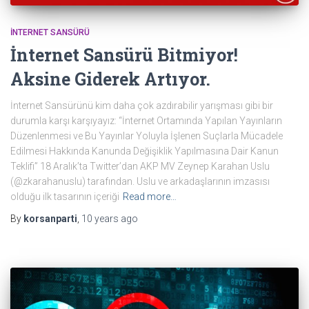
İNTERNET SANSÜRÜ
İnternet Sansürü Bitmiyor!
Aksine Giderek Artıyor.
İnternet Sansürünü kim daha çok azdırabilir yarışması gibi bir
durumla karşı karşıyayız: “İnternet Ortamında Yapılan Yayınların
Düzenlenmesi ve Bu Yayınlar Yoluyla İşlenen Suçlarla Mücadele
Edilmesi Hakkında Kanunda Değişiklik Yapılmasına Dair Kanun
Teklifi” 18 Aralık’ta Twitter’dan AKP MV Zeynep Karahan Uslu
(@zkarahanuslu) tarafından. Uslu ve arkadaşlarının imzasısı
olduğu ilk tasarının içeriği
Read more…
By
korsanparti
,
10 years
ago