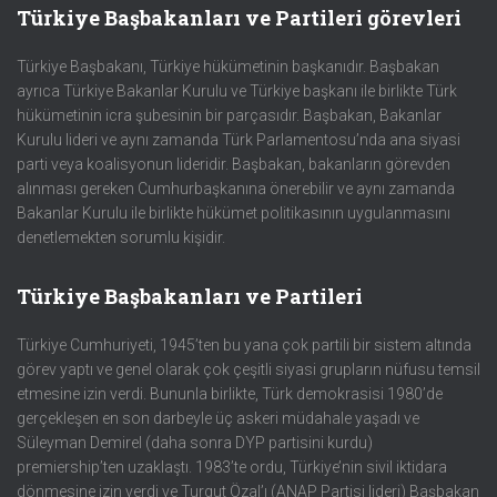
c
Türkiye Başbakanları ve Partileri görevleri
h
f
Türkiye Başbakanı, Türkiye hükümetinin başkanıdır. Başbakan
o
ayrıca Türkiye Bakanlar Kurulu ve Türkiye başkanı ile birlikte Türk
r
hükümetinin icra şubesinin bir parçasıdır. Başbakan, Bakanlar
:
Kurulu lideri ve aynı zamanda Türk Parlamentosu’nda ana siyasi
parti veya koalisyonun lideridir. Başbakan, bakanların görevden
alınması gereken Cumhurbaşkanına önerebilir ve aynı zamanda
Bakanlar Kurulu ile birlikte hükümet politikasının uygulanmasını
denetlemekten sorumlu kişidir.
Türkiye Başbakanları ve Partileri
Türkiye Cumhuriyeti, 1945’ten bu yana çok partili bir sistem altında
görev yaptı ve genel olarak çok çeşitli siyasi grupların nüfusu temsil
etmesine izin verdi. Bununla birlikte, Türk demokrasisi 1980’de
gerçekleşen en son darbeyle üç askeri müdahale yaşadı ve
Süleyman Demirel (daha sonra DYP partisini kurdu)
premiership’ten uzaklaştı. 1983’te ordu, Türkiye’nin sivil iktidara
dönmesine izin verdi ve Turgut Özal’ı (ANAP Partisi lideri) Başbakan