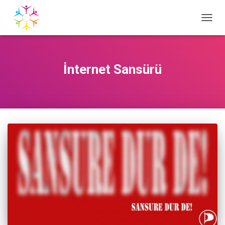
TOGG
NAVIG
İnternet Sansürü