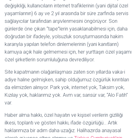
değişikliği, kullanıcıların internet trafiklerinin (yani dijital özel
yaşamlarının) 6 ay ve 2 yıl arasında bir süre zarfında servis
sağlayıcılar tarafından arşivlenmesini öngörüyor. Son
günlerde öne çıkan “tape”lerin yasaklanabilmesi için, daha
doğrudan bir ifadeyle, yolsuzluk soruşturmasında hakim
kararıyla yapılan telefon dinlemelerinin (yani kanıtların)
kamuya açık hale gelmemesi için, her yurttaşın özel yaşamı
özel şirketlerin sorumluluğuna devrediliyor.
Site kapatmanın olağanlaşması zaten son yıllarda vaka-i
adiye haline gelmişken, sahip olduğumuz özgürlük kırıntıları
da elimizden alınıyor. Park yok, internet yok, Taksim yok,
Kızılay yok, haklarımız yok. Avm var, sansür var, “Alo Fatih”
var.
Haber alma hakkı, özel hayatın ve kişisel verilerin gizliliği
ilkesi, toplantı ve gösteri hakkı, ifade özgürlüğü… Artık
haklarımıza bir adım daha uzağız. Halihazırda anayasal