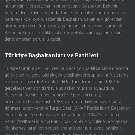
r
hükümetinin icra şubesinin bir parçasıdır. Başbakan, Bakanlar
:
Kurulu lideri ve aynı zamanda Türk Parlamentosu’nda ana siyasi
parti veya koalisyonun lideridir. Başbakan, bakanların görevden
alınması gereken Cumhurbaşkanına önerebilir ve aynı zamanda
Bakanlar Kurulu ile birlikte hükümet politikasının uygulanmasını
denetlemekten sorumlu kişidir.
Türkiye Başbakanları ve Partileri
Türkiye Cumhuriyeti, 1945’ten bu yana çok partili bir sistem altında
görev yaptı ve genel olarak çok çeşitli siyasi grupların nüfusu temsil
etmesine izin verdi. Bununla birlikte, Türk demokrasisi 1980’de
gerçekleşen en son darbeyle üç askeri müdahale yaşadı ve
Süleyman Demirel (daha sonra DYP partisini kurdu)
premiership’ten uzaklaştı. 1983’te ordu, Türkiye’nin sivil iktidara
dönmesine izin verdi ve Turgut Özal’ı (ANAP Partisi lideri) Başbakan
olarak atandı. Yeni Bir Anayasa hazırlandı ve 1987’den itibaren
Refah (Wellfare) İslamcı Parti Ocak 1998’de çözülene ve Anayasa
Mahkemesi tarafından yasaklanana kadar tüm siyasi partilerin
seçimlere katılmasına izin verildi. Türkiye Cumhuriyeti Iktidar