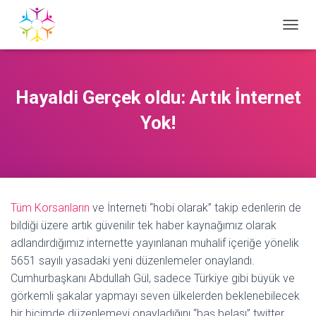
T
O
G
G
L
Hayaldi Gerçek oldu: Artık İnternet
E
N
Yok!
A
V
I
G
A
T
Tüm Korsanların
ve İnterneti “hobi olarak” takip edenlerin de
I
O
bildiği üzere artık güvenilir tek haber kaynağımız olarak
N
adlandırdığımız internette yayınlanan muhalif içeriğe yönelik
5651 sayılı yasadaki yeni düzenlemeler onaylandı.
Cumhurbaşkanı Abdullah Gül, sadece Türkiye gibi büyük ve
görkemli şakalar yapmayı seven ülkelerden beklenebilecek
bir biçimde düzenlemeyi onayladığını “baş belası” twitter